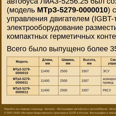
автобуса ЛиАЗ-5256.25 был со
(модель
МТрЗ-5279-0000010
) 
управления двигателем (IGBT-
электрооборудование размести
компактных герметичных конте
Всего было выпущено более 3
Длина,
Ширина,
Высота,
Си
Модель
мм
мм
мм
упра
МТрЗ-5279-
11400
2500
3307
ЭСУ
0000010
МТрЗ-5279-
асинхро
11400
2500
3307
0000011
привод
МТрЗ-5279-
11400
2500
3307
РКСУ
0000012
Перейти на главную страницу
-
Каталог
-
Фотографии автобусов и троллейбусов
-
Инте
© 2007-2020
«История общественного транспорта СССР и России. Фотографии и опис