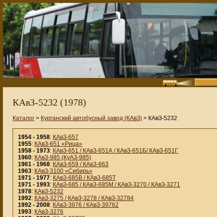
КАвЗ-5232 (1978)
Каталог
>
Курганский автобусный завод (КАвЗ)
> КАвЗ-5232
1954 - 1958
:
КАвЗ-657
1955
:
КАвЗ-651 «Рица»
1958 - 1973
:
КАвЗ-651 / КАвЗ-651А / КАвЗ-651Б/ КАвЗ-651Г
1960
:
КАвЗ-985 (КуАЗ-985)
1961 - 1968
:
КАвЗ-659 / КАвЗ-663
1963
:
КАвЗ-3100 «Сибирь»
1971 - 1977
:
КАвЗ-685В / КАвЗ-685Т
1971 - 1993
:
КАвЗ-685 / КАвЗ-685М / КАвЗ-3270 / КАвЗ-3271
1978
:
КАвЗ-5232
1992
:
КАвЗ-3275 / КАвЗ-3278 / КАвЗ-32784
1992 - 2008
:
КАвЗ-3976 / КАвЗ-39762
1993
:
КАвЗ-3276