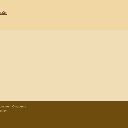
ный»
ресное
-
О проекте
ание»