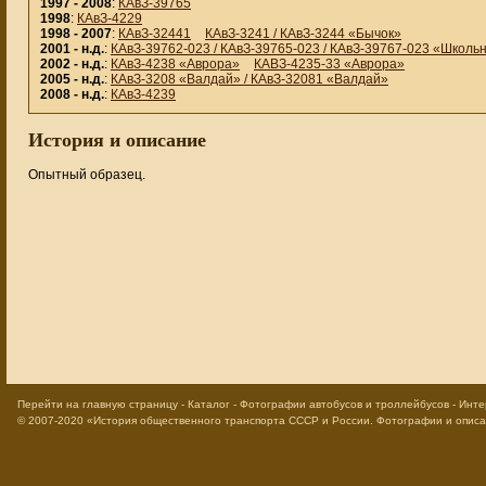
1997 - 2008
:
КАвЗ-39765
1998
:
КАвЗ-4229
1998 - 2007
:
КАвЗ-32441
КАвЗ-3241 / КАвЗ-3244 «Бычок»
2001 - н.д.
:
КАвЗ-39762-023 / КАвЗ-39765-023 / КАвЗ-39767-023 «Школь
2002 - н.д.
:
КАвЗ-4238 «Аврора»
КАВЗ-4235-33 «Аврора»
2005 - н.д.
:
КАвЗ-3208 «Валдай» / КАвЗ-32081 «Валдай»
2008 - н.д.
:
КАвЗ-4239
История и описание
Опытный образец.
Перейти на главную страницу
-
Каталог
-
Фотографии автобусов и троллейбусов
-
Инте
© 2007-2020
«История общественного транспорта СССР и России. Фотографии и опис