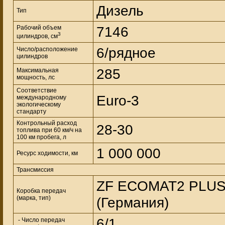
Дизель
Тип
7146
Рабочий объем
3
цилиндров, см
6/рядное
Число/расположение
цилиндров
285
Максимальная
мощность, лс
Соответствие
Euro-3
международному
экологическому
стандарту
Контрольный расход
28-30
топлива при 60 км/ч на
100 км пробега, л
1 000 000
Ресурс ходимости, км
Трансмиссия
ZF ECOMAT2 PLUS 
Коробка передач
(марка, тип)
(Германия)
6/1
- Число передач