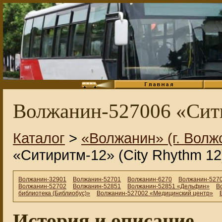
Волжанин-527006 «Сити
Каталог
>
«Волжанин» (г. Волж
«Ситиритм-12» (City Rhythm 12
Волжанин-32901
Волжанин-52701
Волжанин-6270
Волжанин-5270
Волжанин-52702
Волжанин-52851
Волжанин-52851 «Дельфин»
В
библиотека (Библиобус)»
Волжанин-527002 «Медицинский центр»
История и описание