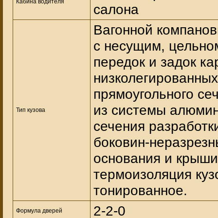
Кабина водителя
салона
Вагонной компанов
с несущим, цельно
передок и задок ка
низколегированны
прямоугольного се
из системы алюми
Тип кузова
сечения разработк
боковин-неразрез
основания и крыши
термоизоляция куз
тонированное.
2-2-0
Формула дверей