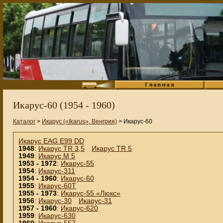
Икарус-60 (1954 - 1960)
Каталог
>
Икарус («Ikarus», Венгрия)
> Икарус-60
Икарус EAG E99 DD
1948
:
Икарус TR 3,5
Икарус TR 5
1949
:
Икарус M 5
1953 - 1972
:
Икарус-55
1954
:
Икарус-311
1954 - 1960
:
Икарус-60
1955
:
Икарус-60Т
1955 - 1973
:
Икарус-55 «Люкс»
1956
:
Икарус-30
Икарус-31
1957 - 1960
:
Икарус-620
1959
:
Икарус-630