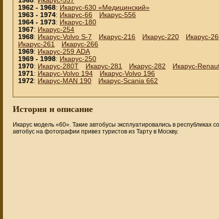
1960
:
Икарус-557
1962 - 1968
:
Икарус-630 «Медицинский»
1963 - 1974
:
Икарус-66
Икарус-556
1964 - 1973
:
Икарус-180
1967
:
Икарус-254
1968
:
Икарус-Volvo S-7
Икарус-216
Икарус-220
Икарус-2
Икарус-261
Икарус-266
1969
:
Икарус-259 ADA
1969 - 1998
:
Икарус-250
1970
:
Икарус-280Т
Икарус-281
Икарус-282
Икарус-Renau
1971
:
Икарус-Volvo 194
Икарус-Volvo 196
1972
:
Икарус-MAN 190
Икарус-Scania 662
История и описание
Икарус модель «60». Такие автобусы эксплуатировались в республиках 
автобус на фотографии привез туристов из Тарту в Москву.