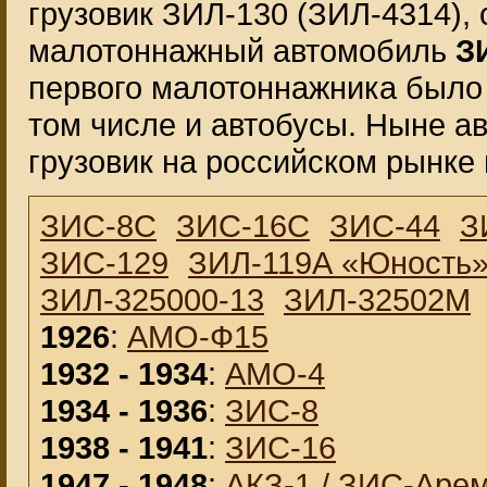
грузовик ЗИЛ-130 (ЗИЛ-4314), 
малотоннажный автомобиль
З
первого малотоннажника было
том числе и автобусы. Ныне а
грузовик на российском рынке 
ЗИС-8С
ЗИС-16С
ЗИС-44
З
ЗИС-129
ЗИЛ-119А «Юность
ЗИЛ-325000-13
ЗИЛ-32502М
1926
:
АМО-Ф15
1932 - 1934
:
АМО-4
1934 - 1936
:
ЗИС-8
1938 - 1941
:
ЗИС-16
1947 - 1948
:
АКЗ-1 / ЗИС-Арем