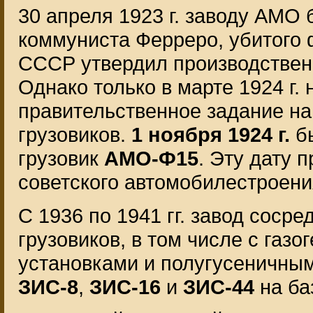
30 апреля 1923 г. заводу АМО
коммуниста Ферреро, убитого 
СССР утвердил производственн
Однако только в марте 1924 г.
правительственное задание на
грузовиков.
1 ноября 1924 г.
б
грузовик
АМО-Ф15
. Эту дату 
советского автомобилестроени
С 1936 по 1941 гг. завод соср
грузовиков, в том числе с га
установками и полугусеничным
ЗИС-8
,
ЗИС-16
и
ЗИС-44
на ба