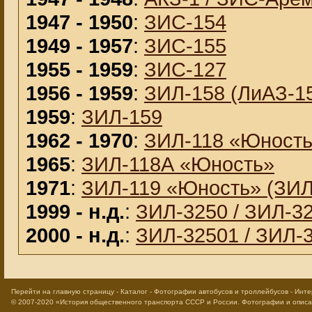
1947 - 1950
:
ЗИС-154
1949 - 1957
:
ЗИС-155
1955 - 1959
:
ЗИС-127
1956 - 1959
:
ЗИЛ-158 (ЛиАЗ-1
1959
:
ЗИЛ-159
1962 - 1970
:
ЗИЛ-118 «Юност
1965
:
ЗИЛ-118А «Юность»
1971
:
ЗИЛ-119 «Юность» (ЗИЛ
1999 - н.д.
:
ЗИЛ-3250 / ЗИЛ-3
2000 - н.д.
:
ЗИЛ-32501 / ЗИЛ-
Перейти на главную страницу
-
Каталог
-
Фотографии автобусов и троллейбусов
-
Инте
© 2007-2020
«История общественного транспорта СССР и России. Фотографии и опис