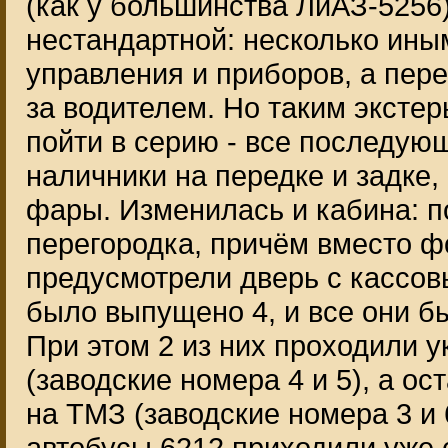
(как у большинства ЛиАЗ-5256)
нестандартной: несколько ины
управления и приборов, а пер
за водителем. Но таким эксте
пойти в серию - все последу
наличники на передке и задке
фары. Изменилась и кабина: 
перегородка, причём вместо фо
предусмотрели дверь с кассов
было выпущено 4, и все они б
При этом 2 из них проходили 
(заводские номера 4 и 5), а 
на ТМЗ (заводские номера 3 и
автобусы 6212 приходили уже 