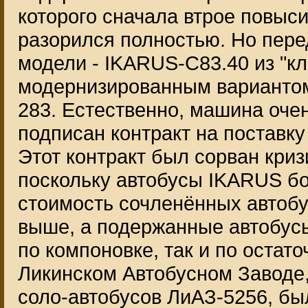
которого сначала втрое повыси
разорился полностью. Но пере
модели - IKARUS-С83.40 из "кл
модернизированным варианто
283. Естественно, машина оче
подписан контракт на поставку
Этот контракт был сорван кри
поскольку автобусы IKARUS бо
стоимость сочленённых автобу
выше, а подержанные автобусы
по компоновке, так и по остато
Ликинском Автобусном Заводе
соло-автобусов ЛиАЗ-5256, б